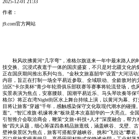
2025-12-01 21:33
作者：
j9.com官方网站
秋风吹拂黄河“几字弯”，准格尔旗送来一年中最末路人的时节
技交换、沉浸式夜逛于一体的国庆盛宴，不只是对北疆文化的集中
正在国庆期间推出系列勾当。“金秋文旅嘉韶华”设置“大河活动
内容，旨正在打制一场全平易近参取、全域联动、全龄敌对的文旅
治区“卡尔美杯”青少年轮滑俱乐部联赛等赛事将轮流登场，也
实景表演为焦点，安塞腰鼓、国潮平易近乐、马头琴吹奏等保
格尔》将正在湾Night街区水上舞台持续上演，以黄河为幕
目将让旅客“穿越”千年，感触感染保守文化取现代潮水的碰撞
逛”。“智汇准旗·机缘将来”板块是本次嘉韶华的一大亮点。
引智推介会取洽商会，鞭策“文旅+科技+人才”深度融合，帮力
验”四大从题，细心筹谋四条精品旅逛线，涵盖峡谷、戈壁、
壁神泉景区为焦点，旅客可搭船穿越峡谷、挑和“飞拉达”攀岩
百口庭旅客慢逛细品，享受田园村歌式的静谧光阴；工业村落