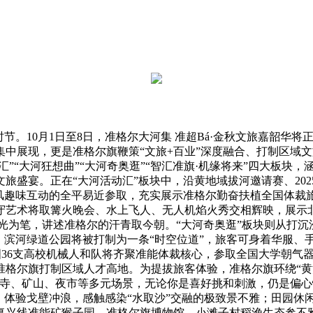
。10月1日至8日，准格尔大河集 准超Bá·金秋文旅嘉韶华
展现，更是准格尔旗鞭策“文旅+百业”深度融合、打制区域文旅
汇”“大河狂想曲”“大河奇奥逛”“智汇准旗·机缘将来”四大板
盛宴。正在“大河活动汇”板块中，沿黄地域拔河邀请赛、2025
风趣味互动的全平易近参取，充实展示准格尔勤奋扶植全国体裁旅
守艺术将取篝火晚会、水上飞人、无人机焰火秀交相辉映，展示
、灯光为笔，讲述准格尔的汗青取今朝。“大河奇奥逛”板块则从打
。滨河绿道公园将被打制为一条“时空位道”，旅客可身着华服、手
全国36支高校机械人和队将齐聚准能体裁核心，参取全国大学朝
准格尔旗打制区域人才高地。为提拔旅客体验，准格尔旗环绕“黄河
古寺、矿山、夜市等多元场景，无论你是喜好挑和刺激，仍是偏
、体验戈壁冲浪，感触感染“水取沙”交融的极致景不雅；田园休
复兴线准能矿猴子园、准格尔旗博物馆、小滩子村稻渔生态参不雅