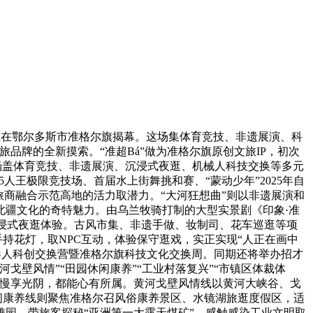
将正在鄂尔多斯市准格尔旗揭幕。这场集体育竞技、非遗展演、科
品牌的全新摸索。“准超Bá”做为准格尔旗原创文旅IP，初次
块，涵盖体育竞技、非遗展演、沉浸式夜逛、机械人科技交换等多元
人王极限竞技场、首届水上街舞挑和赛、“蒙动少年”2025年自
商融合示范高地的活力取潜力。“大河狂想曲”则以非遗展演和
北疆文化的奇特魅力。由乌兰牧骑打制的大型实景剧《印象·准
沉浸式夜逛体验。古风市集、非遗手做、妆制司、花车巡逛等项
持花灯，取NPC互动，体验保守逛戏，实正实现“人正在画中
气器人科创交换营暨准格尔旗科技文化交换周。同期还将举办招才
戈壁风情”“田园休闲康养”“工业村落复兴”“市镇区体裁体
心慢享光阴，都能心有所属。黄河戈壁风情线以黄河大峡谷、戈
闲康养线则聚焦准格尔召风俗康养景区、水镜湖旅逛度假区，适
园，带旅客探秘“亚洲第一大露天煤矿”，感触感染工业文明取