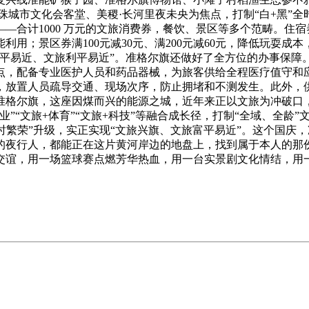
明珠城市文化会客堂、美稷·长河里夜未央为焦点，打制“白+黑
计1000 万元的文旅消费券，餐饮、景区等多个范畴。住宿券满
用；景区券满100元减30元、满200元减60元，降低玩耍成
惠平易近、文旅利平易近”。准格尔旗还做好了全方位的办事保障
点，配备专业医护人员和药品器械，为旅客供给全程医疗值守和
，放置人员疏导交通、现场次序，防止拥堵和不测发生。此外，
准格尔旗，这座因煤而兴的能源之城，近年来正以文旅为冲破口
业”“文旅+体育”“文旅+科技”等融合成长径，打制“全域、全龄
四时繁荣”升级，实正实现“文旅兴旗、文旅富平易近”。这个国庆
夜行人，都能正在这片黄河岸边的地盘上，找到属于本人的那份欣
交谊，用一场篮球赛点燃芳华热血，用一台实景剧文化情结，用