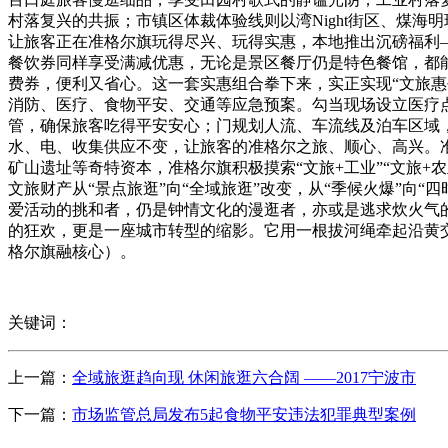
村落复兴的共振；市镇区体裁体验线则以湾Night街区、煤海
让旅客正在准格尔旗玩得尽兴、玩得实惠，本地推出沉磅福利——合
餐饮券同样享受满减优惠，无论是景区餐厅仍是特色餐馆，都能利
费券，便利又省心。这一套实惠组合拳下来，实正实现“文旅
消防、医疗、食物平安、交通等应急预案。勾当现场设立医疗
管，确保旅客吃得平安安心；门规划人流、车流线及泊车区域
水、电、收集供应不变，让旅客的准格尔之旅、顺心、高兴。
矿山遗址等奇特资本，准格尔旗积极摸索“文旅+工业”“文旅+农
文旅财产从“景点旅逛”向“全域旅逛”改变，从“季候火爆”向“
爱活动的挑和者，仍是钟情文化的漫逛者，亦或是逃求炊火气的
的狂欢，更是一座城市转型的缩影。它用一根拔河绳牵起沿黄
格尔旗融核心）。
关键词：
上一篇：
全域旅逛趋向现 休闲旅逛六合阔 ——2017宁波市
下一篇：
市场监管总局发布5起食物平安违法犯罪典型案例