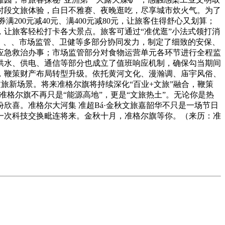
”全时段文旅体验，白日不雅赛、夜晚逛吃，尽享城市炊火气。为了
200元减40元、满400元减80元，让旅客住得舒心又划算；
本，让旅客轻松打卡各大景点。旅客可通过“准优逛”小法式领打消
。、、市场监管、卫健等多部分协同发力，制定了细致的安保、
应急救治办事；市场监管部分对食物运营单元各环节进行全程监
供水、供电、通信等部分也成立了值班响应机制，确保勾当期间
，鞭策财产布局转型升级。依托黄河文化、漫瀚调、庙宇风俗、
”文旅新场景。将来准格尔旗将持续深化“百业+文旅”融合，鞭策
，准格尔旗不再只是“能源高地”，更是“文旅热土”。无论你是热
喜。准格尔大河集 准超Bá·金秋文旅嘉韶华不只是一场节日
一次科技交换毗连将来。金秋十月，准格尔旗等你。（来历：准