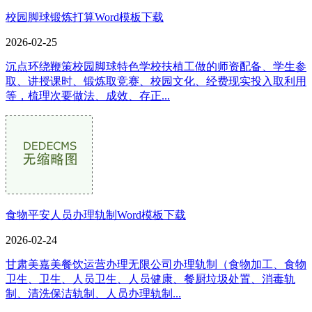
校园脚球锻炼打算Word模板下载
2026-02-25
沉点环绕鞭策校园脚球特色学校扶植工做的师资配备、学生参
取、讲授课时、锻炼取竞赛、校园文化、经费现实投入取利用
等，梳理次要做法、成效、存正...
食物平安人员办理轨制Word模板下载
2026-02-24
甘肃美嘉美餐饮运营办理无限公司办理轨制（食物加工、食物
卫生、卫生、人员卫生、人员健康、餐厨垃圾处置、消毒轨
制、清洗保洁轨制、人员办理轨制...